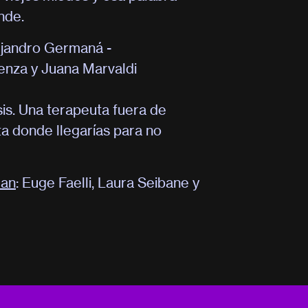
nde.
ejandro Germaná -
ienza y Juana Marvaldi
sis. Una terapeuta fuera de
ta donde llegarías para no
úan
: Euge Faelli, Laura Seibane y