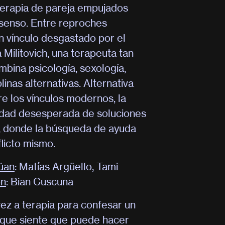
 terapia de pareja empujados
nsenso. Entre reproches
un vínculo desgastado por el
Militovich, una terapeuta tan
bina psicología, sexología,
plinas alternativas. Alternativa
e los vínculos modernos, la
idad desesperada de soluciones
, donde la búsqueda de ayuda
licto mismo.
úan
: Matías Argüello, Tami
ón
: Bian Cuscuna
vez a terapia para confesar un
 que siente que puede hacer