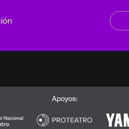
ción
Apoyos: