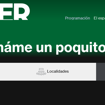
Programación
El esp
áme un poquit
Localidades