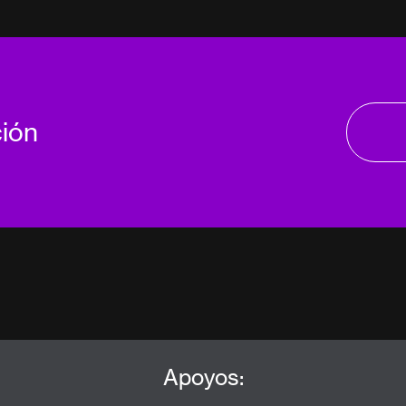
ción
Apoyos: